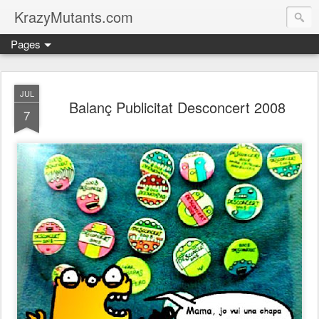
KrazyMutants.com
Pages
JUL
Balanç Publicitat Desconcert 2008
7