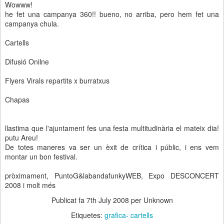
Wowww!
he fet una campanya 360!! bueno, no arriba, pero hem fet una
campanya chula.
Cartells
Difusió Onilne
Flyers Virals repartits x burratxus
Chapas
llastima que l'ajuntament fes una festa multitudinària el mateix dia!
putu Areu!
De totes maneres va ser un èxit de crítica i públic, i ens vem
montar un bon festival.
pròximament, PuntoG&labandafunkyWEB, Expo DESCONCERT
2008 i molt més
Publicat fa
7th July 2008
per Unknown
Etiquetes:
grafica- cartells