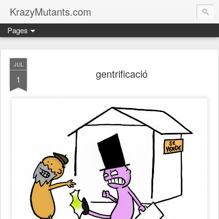
KrazyMutants.com
Pages
JUL
gentrificació
1