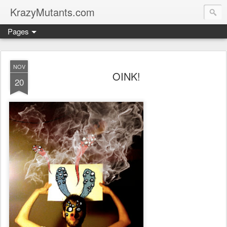
KrazyMutants.com
Pages
NOV
OINK!
20