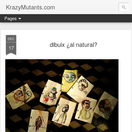
KrazyMutants.com
Pages
DEC
dibuix ¿al natural?
17