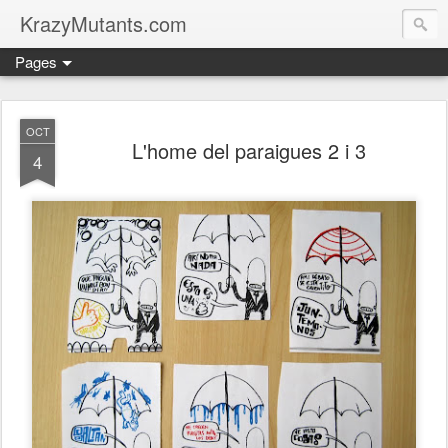
KrazyMutants.com
Pages
OCT
L'home del paraigues 2 i 3
4