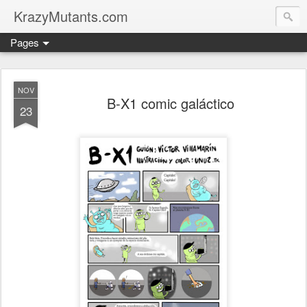
KrazyMutants.com
Pages
NOV
B-X1 comic galáctico
23