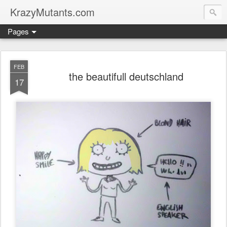
KrazyMutants.com
Pages
FEB
the beautifull deutschland
17