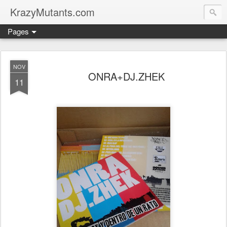
KrazyMutants.com
Pages
NOV
ONRA+DJ.ZHEK
11